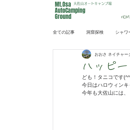
Mt.Osa
大佐山オートキャンプ場
AutoCamping
Ground
HOM
全ての記事
洞窟探検
シャワ
おおさ ネイチャー
イベント
メディア
ハッピー
ども！タニコです(^^
今日はハロウィンキ
今年も大佐山には、