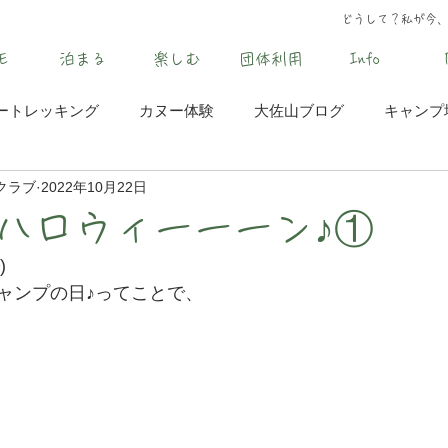
どうして？私が今
E
泊まる
楽しむ
団体利用
Info
ートレッキング
カヌー体験
大佐山ブログ
キャンプ
クラブ
2022年10月22日
ハロウィーーーン♪①
)
ャンプの日♪ってことで、