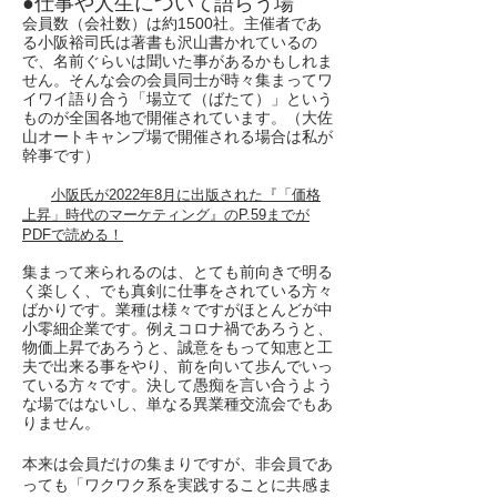
●仕事や人生について語らう場
会員数（会社数）は約1500社。主催者であ
る小阪裕司氏は著書も沢山書かれているの
で、名前ぐらいは聞いた事があるかもしれま
せん。そんな会の会員同士が時々集まってワ
イワイ語り合う「場立て（ばたて）」という
ものが全国各地で開催されています。（大佐
山オートキャンプ場で開催される場合は私が
幹事です）
​
小阪氏が2022年8月に出版された『「価格
上昇」時代のマーケティング』のP.59までが
PDFで読める！
集まって来られるのは、とても前向きで明る
く楽しく、でも真剣に仕事をされている方々
ばかりです。業種は様々ですがほとんどが中
小零細企業です。例えコロナ禍であろうと、
物価上昇であろうと、誠意をもって知恵と工
夫で出来る事をやり、前を向いて歩んでいっ
ている方々です。決して愚痴を言い合うよう
な場ではないし、単なる異業種交流会でもあ
りません。
本来は会員だけの集まりですが、非会員であ
っても「ワクワク系を実践することに共感ま