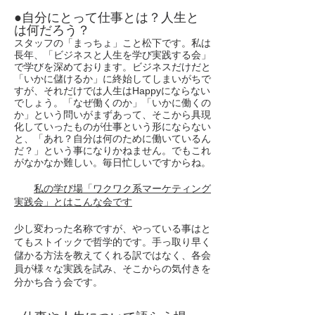
●自分にとって仕事とは？人生と
は何だろう？
スタッフの「まっちょ」こと松下です。私は
長年、「ビジネスと人生を学び実践する会」
で学びを深めております。ビジネスだけだと
「いかに儲けるか」に終始してしまいがちで
すが、それだけでは人生はHappyにならない
でしょう。「なぜ働くのか」「いかに働くの
か」という問いがまずあって、そこから具現
化していったものが仕事という形にならない
と、「あれ？自分は何のために働いているん
だ？」という事になりかねません。でもこれ
がなかなか難しい。毎日忙しいですからね。
私の学び場「ワクワク系マーケティング
実践会」とはこんな会です
少し変わった名称ですが、やっている事はと
てもストイックで哲学的です。手っ取り早く
儲かる方法を教えてくれる訳ではなく、各会
員が様々な実践を試み、そこからの気付きを
分かち合う会です。