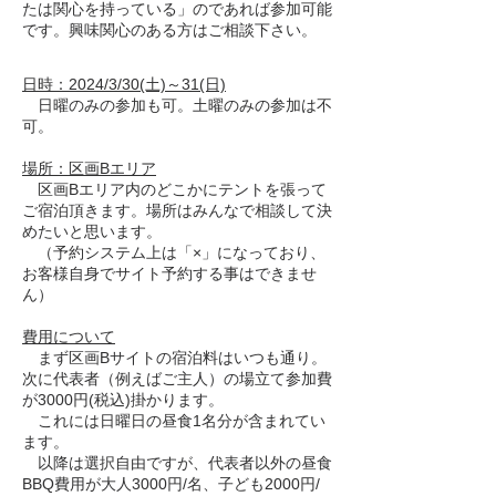
たは関心を持っている」のであれば参加可能
です。興味関心のある方はご相談下さい。
日時：2024/3/30(土)～31(日)
日曜のみの参加も可。土曜のみの参加は不
可。
場所：区画Bエリア
区画Bエリア内のどこかにテントを張って
ご宿泊頂きます。場所はみんなで相談して決
めたいと思います。
（予約システム上は「×」になっており、
お客様自身でサイト予約する事はできませ
ん）
費用について
まず区画Bサイトの宿泊料はいつも通り。
次に代表者（例えばご主人）の場立て参加費
が3000円(税込)掛かります。
これには日曜日の昼食1名分が含まれてい
ます。
以降は選択自由ですが、代表者以外の昼食
BBQ費用が大人3000円/名、子ども2000円/