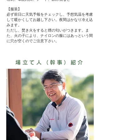
【服装】
必ず前日に天気予報をチェックし、予想気温を考慮
して暖かくしてお越し下さい。
夜間はかなり冷え込
みます。
​ただし、焚き火をすると煙の匂いがつきます。ま
た、火の子により、ナイロンの服にはあっという間
に穴が空くのでご注意下さい。
場立て人（幹事）紹介