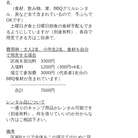
名。
（食材、飲み物、箸、BBQグリルレンタ
ル、炭など全て含まれているので、手ぶらで
OKです）
土曜日夕食と日曜日朝食の食材手配もでき
るようにしていますが（別途有料）、各自で
用意できる方はご自身で。
費用例：大人2名、小学生2名、食材を自分
で用意する場合
区画Ｂ宿泊料 3300円
入場料 1200円（300円×4名）
場立て参加費 3000円（代表者1名分の
BBQ食材が含まれています）
------------------------------------
合計 7500円
レンタル品について
一通りのキャンプ用品がレンタル可能です
（別途有料）。何を借りていいのか分からな
い方はご相談下さい。
備考
区画Bエリア全体をこの場立てのために貸