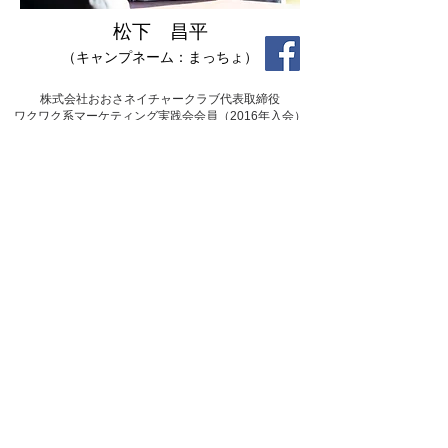
松下 昌平
​（キャンプネーム：まっちょ）
株式会社おおさネイチャークラブ代表取締役
​ワクワク系マーケティング実践会会員（2016年入会）
「7つの習慣Ｊ®」認定ファシリテーター
自己肯定感アカデミー認定メンタルトレーナー
JOWA認定野外研修ファシリテーター
特技は日曜大工、英会話（カタコト）。
趣味は読書、映
画、子どもと野遊び、人生の探求。
会社を経営する一方でビジネスと人の心、行動科学、チ
ームビルディング、子どもと教育、心理学、カウンセリ
ングなどを学び、野外研修や子どもの遊び場づくりを通
じて「仕事、子育て、遊びと人生を語り合い、感じ合う
場づくり」に取り組んでいます。
松下
からのメッセージ
キャンプ場で開催しているイベントと
いえば「みんなで遊ぼう！楽しい
よ！」というものだったり、「役に立