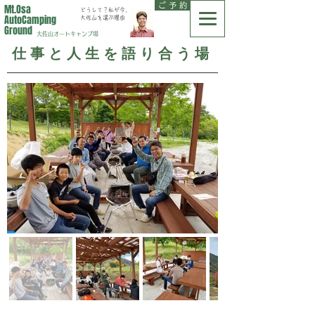
ご 予 約
Mt.Osa
どうして？私が今、
AutoCamping
大佐山を選ぶ理由
Ground
大佐山オートキャンプ場
仕事と人生を語り合う場