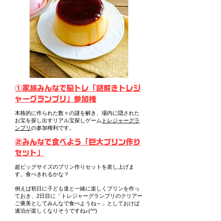
①家族みんなで脳トレ「謎解きトレジ
ャーグランプリ」参加権
本格的に作られた数々の謎を解き、場内に隠された
お宝を探し出すリアル宝探しゲーム
トレジャーグラ
ンプリ
の参加権利です。
②みんなで食べよう「巨大プリン作り
セット」
超ビッグサイズのプリン作りセットを差し上げま
す。食べきれるかな？
例えば初日に子ども達と一緒に楽しくプリンを作っ
ておき、2日目に「トレジャーグランプリのクリアー
ご褒美としてみんなで食べようね～」としておけば
連泊が楽しくなりそうですね♪(^^)