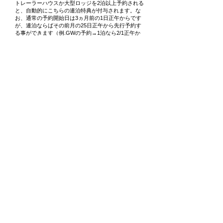
トレーラーハウスか大型ロッジを2泊以上予約される
と、自動的にこちらの連泊特典が付与されます。な
お、通常の予約開始日は3ヵ月前の1日正午からです
が、連泊ならばその前月の25日正午から先行予約す
る事ができます（例.GWの予約→1泊なら2/1正午か
ら予約開始ですが、連泊であれば1/25正午から可
能）。特にGWや夏休みなどは予約が取りにくいの
で先行予約を活用される事をオススメいたします♪
料金を確認する
チェックイン・アウト
IN 15:00 ～ 17:30 ※遅くなる場合は要連絡
OUT 9:00 ～ 10:00 ※早朝出発の場合は要連絡
ご利用案内
基本は食事なしの素泊まりですが、プランによっては食材提供もあ
ります
ペット連れの方はご利用になれません（区画サイトPをご利用くだ
さい）
設備
ウォシュレットトイレ・桧風呂（リンスインシャンプー、ボディ
ーソープあり）・ドライヤー・キッチン・冷蔵庫・電子レンジ・
炊飯器（1升炊き）・ポット・一通りの調理器具と食器（20人分