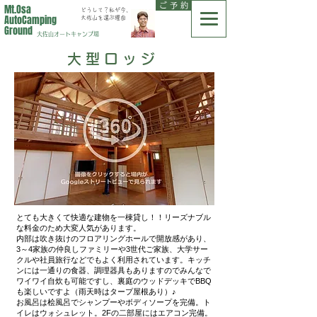
ご 予 約
Mt.Osa
どうして？私が今、
AutoCamping
大佐山を選ぶ理由
Ground
大佐山オートキャンプ場
大型ロッジ
とても大きくて快適な建物を一棟貸し！！リーズナブル
な料金のため大変人気があります。
内部は吹き抜けのフロアリングホールで開放感があり、
3～4家族の仲良しファミリーや3世代ご家族、大学サー
クルや社員旅行などでもよく利用されています。キッチ
ンには一通りの食器、調理器具もありますのでみんなで
ワイワイ自炊も可能ですし、裏庭のウッドデッキでBBQ
も楽しいですよ（雨天時はタープ屋根あり）♪
お風呂は桧風呂でシャンプーやボディソープを完備。ト
イレはウォシュレット。2Fの二部屋にはエアコン完備。