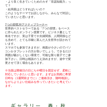
・より良く生きていくためのカギ「非認知能力」っ
て？
​・結局親はどうすればいいの？
このようなテーマでお話しながら、みんなで対話し
ていきたいと思います。
7つの習慣J®アクティブラーナー
世界的ベストセラーである「7つの習慣」をベース
に作られたオンライン授業です。ビジネス書として
有名ですが、実は子育てや夫婦関係、人間関係など
も含めて、とても示唆に富んだ人生哲学が説かれて
います。
スマホでも参加できますが、画面が小さいのでパソ
コンかタブレットの方が良いでしょう。できるだけ
周囲が騒がしくない環境で、可能な限り親子でご参
加下さい。日時は相談のうえ決めますが、途中で変
更させて頂く場合もあります。
​※当面は開催日の日にちや曜日を固定せず、柔軟に
対応していきたいと思います。まずはお気軽に希望
日時を（1週間前までに）ご連絡頂き、随時相談し
ながらよりよい仕組みを作っていきたいと考えてい
ます。
ギャラリー 春・秋