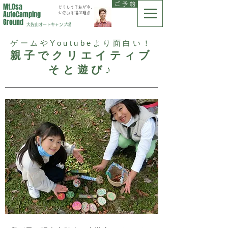
ご 予 約
Mt.Osa
どうして？私が今、
AutoCamping
大佐山を選ぶ理由
Ground
大佐山オートキャンプ場
ゲームやYoutubeより面白い！
親子でクリエイティブ
そと遊び
♪