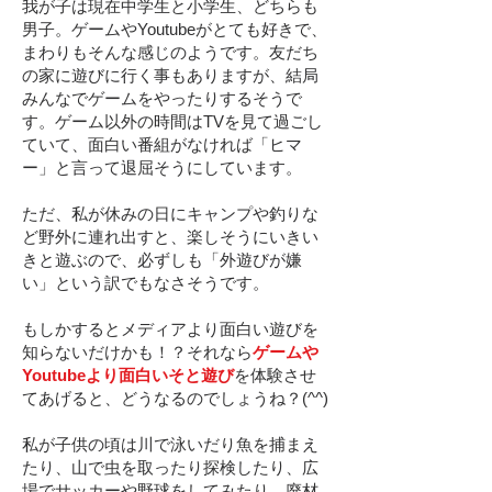
我が子は現在中学生と小学生、どちらも
男子。ゲームやYoutubeがとても好きで、
まわりもそんな感じのようです。友だち
の家に遊びに行く事もありますが、結局
みんなでゲームをやったりするそうで
す。ゲーム以外の時間はTVを見て過ごし
ていて、面白い番組がなければ「ヒマ
ー」と言って退屈そうにしています。
ただ、私が休みの日にキャンプや釣りな
ど野外に連れ出すと、楽しそうにいきい
きと遊ぶので、必ずしも「外遊びが嫌
い」という訳でもなさそうです。
もしかするとメディアより面白い遊びを
知らないだけかも！？それなら
ゲームや
Youtubeより面白いそと遊び
を体験させ
てあげると、どうなるのでしょうね？(^^)
私が子供の頃は川で泳いだり魚を捕まえ
たり、山で虫を取ったり探検したり、広
場でサッカーや野球をしてみたり、廃材