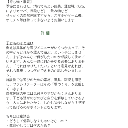
【持ち物・服装】
季節に合わせた、汚れてもよい服装、運動靴（状況
によりカッパ、長靴など）、​飲み物など
せっかくの自然体験ですから、スマホやゲーム機、
オモチャ等は持って来ないようお願いします
詳細
子どものそと遊び
例えば具体的な遊びメニューがいくつかあって、そ
の中からどれかを選んで遊ぶ、という事はしませ
ん。まずはみんなで何がしたいのか相談して決めて
いきます。みんな一緒に何かをやる必要はありませ
ん。「それはやりたくたい」という意見があれば、
それも尊重しつつ何ができるのか話し合いましょ
う。
施設側では遊びのための素材、道具、環境を用意
し、ファシリテーターはその「場づくり」を支援し
ていきます。
自然体験の中には気付きや学びがたくさんありま
す。子ども達がのびのびと自分を解放していけるよ
う、大人はあたたかく、しかし我慢しながら？見守
ってあげるのがポイントとなります。
ちちはは座談会
・どうして勉強しなくちゃいけないの？
・教育やしつけは何のため？