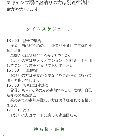
​※キャンプ場にお泊りの方は別途宿泊料
金がかかります
タイムスケジュール
13：00 親子で集合
挨拶、自己紹介ののち、外遊びを通して主体性を
育む活動
​ 親御さんは父母どちらか1名でもOK
お泊りの方は早入りオプション（別料金）を利用
してテント設営をすませておいて下さい
15：00 一旦解散
お泊りの方は夕食の支度などをこの時間に行って
頂くと良いでしょう
16：00 ちちはは座談会
父母どちらか1名のみの参加でもOK。挨拶、自己
紹介ののち座談会
​ 親のみでの参加が難しい方はお子様連れでも構い
ません
17：00 終了
​ お泊りの方はサイトに戻って家族団らん
持ち物・服装