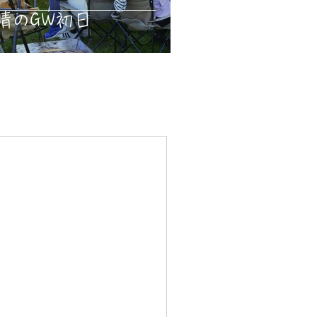
晴のGW初日
事
事
事
事
事
事
事
事
記事
の記事
記事
事