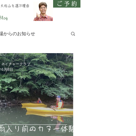
ご 予 約
、大佐山を選ぶ理由
Blog
場からのお知らせ
 ネイチャークラブ
年6月8日
雨入り前のカヌー体験