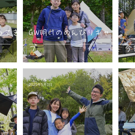
ってき
GW明けののんびりキャン
プ
今
だいちゃん
だい
2025年5月3日
2025