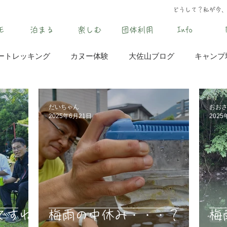
どうして？私が今
E
泊まる
楽しむ
団体利用
Info
ートレッキング
カヌー体験
大佐山ブログ
キャンプ
だいちゃん
おおさ
2025年6月21日
2025
ですね
梅雨の中休み・・・？
梅