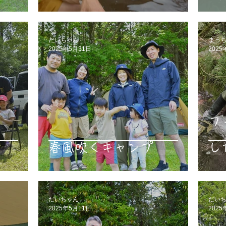
だいちゃん
まっ
2025年5月31日
2025
フ
春風吹くキャンプ
し
だいちゃん
だい
2025年5月11日
2025