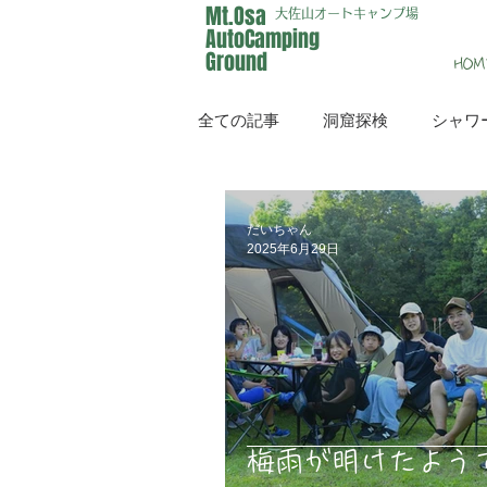
Mt.Osa
大佐山オートキャンプ場
AutoCamping
Ground
HOM
全ての記事
洞窟探検
シャワ
イベント
メディア
だいちゃん
2025年6月29日
梅雨が明けたよう