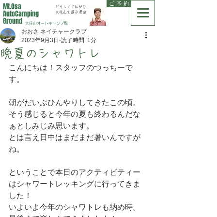
ご 予 約
Mt.Osa
どうして？私が今、
AutoCamping
大佐山を選ぶ理由
Ground
大佐山オートキャンプ場
おおさ ネイチャークラブ
2023年9月3日
読了時間: 1分
晩夏のシャワトレ
こんにちは！スタッフのつっちーで
す。
朝がだいぶひんやりしてきたこの頃。
そう感じると今年の夏も終わるんだな
ぁとしみじみ思います。
とは言え日中はまだまだ暑いんですが
ね。
ということで本日のアクティビティー
はシャワートレッキングに行ってきま
した！
いよいよ今年のシャワトレも納め時。