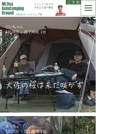
ご 予 約
Mt.Osa
どうして？私が今、
AutoCamping
大佐山を選ぶ理由
Ground
大佐山オートキャンプ場
だいちゃん
3月28日
読了時間: 1分
大佐の桜は未だ咲かず
まっちょ
3月27日
読了時間: 1分