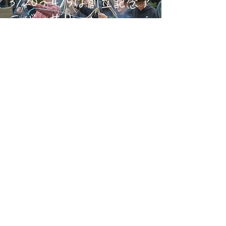
3/20～4/5は創立記念ア
ニバーサリー♪
まっちょ
3月8日
読了時間: 1分
久しぶりの雪化粧♪