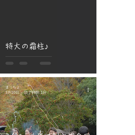
video
特大の霜柱♪
まっちょ
3月10日
読了時間: 1分