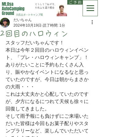
ご 予 約
Mt.Osa
どうして？私が今、
AutoCamping
大佐山を選ぶ理由
Ground
大佐山オートキャンプ場
だいちゃん
2024年10月19日
読了時間: 1分
2回目のハロウィン
スタッフだいちゃんです！
本日は今年２回目のハロウィンイベン
ト、「プレ・ハロウィンキャンプ」！
ありがたいことに予約もたくさん入
り、賑やかなイベントになるなと思っ
ていたのですが、今日は朝からまさか
の大雨・・・
これは大丈夫かと心配していたのです
が、夕方になるにつれて天候も徐々に
回復してきました。
そして雨予報にも負けずにご来場いた
だいた皆様は今回もお菓子配りやスタ
ンプラリーなど、楽しんでいただいて