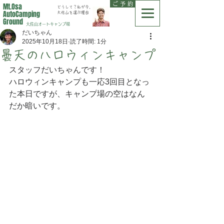
ご 予 約
Mt.Osa
どうして？私が今、
AutoCamping
大佐山を選ぶ理由
Ground
大佐山オートキャンプ場
だいちゃん
2025年10月18日
読了時間: 1分
曇天のハロウィンキャンプ
スタッフだいちゃんです！
ハロウィンキャンプも一応3回目となっ
た本日ですが、キャンプ場の空はなん
だか暗いです。