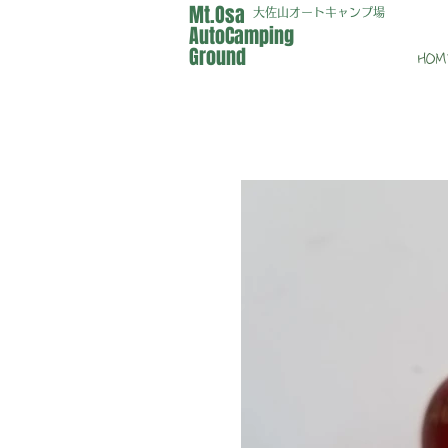
Mt.Osa
大佐山オートキャンプ場
AutoCamping
Ground
HOM
新型
今後の状
当面の間は
イベント
ま