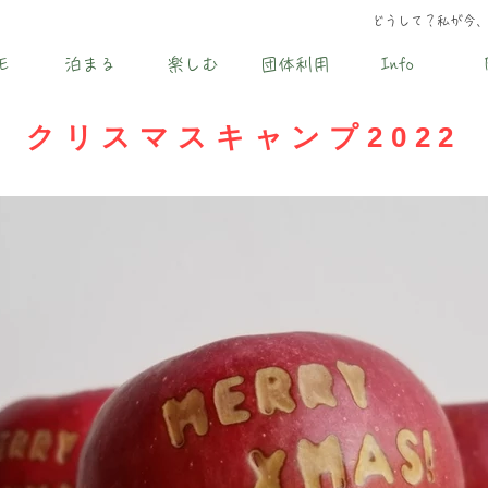
どうして？私が今
E
泊まる
楽しむ
団体利用
Info
クリスマスキャンプ2022
【お知らせ】
コロナウイルス感染拡大防止のため、予定している各イベ
況により、中止・内容変更・受入数の縮小等を行う場合が
、できるだけ人が密集しないスタイルでのイベント開催と
参加予定の方は人との距離感を保つことを心がけてご
参加
た、マスクの着用など、ウイルス感染予防対策につきまし
皆様のご理解とご協力を何卒お願い申し上げます。