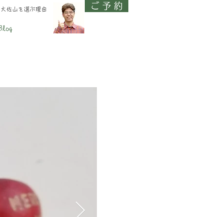
ご 予 約
、大佐山を選ぶ理由
Blog
ントは
あります。
なります。
ください。
て