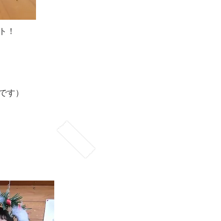
ト！
です）