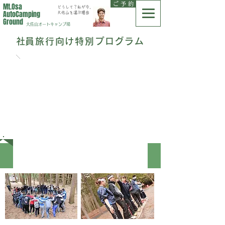
ご 予 約
Mt.Osa
どうして？私が今、
AutoCamping
大佐山を選ぶ理由
Ground
大佐山オートキャンプ場
​社員旅行向け特別プログラム
自然の中でチームビルディング
アウトドア研修