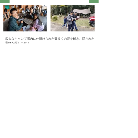
広大な​キャンプ場内に仕掛けられた数多くの​謎を解き、隠された
宝物を探し出せ！
団体様の場合はチームに分かれて！ファミリーの場合は家族みん
なで力を合わせて！
立ちはだかる謎を解き、できるだけ多くの宝物を探し出そう！
問い合わせ
大佐山オートキャンプ場
〒719-3507 岡山県新見市大佐小南1
営業時間 9:00～18:00 （火曜定休）