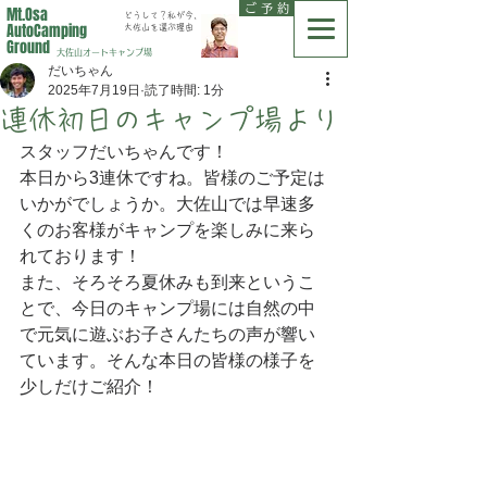
ご 予 約
Mt.Osa
どうして？私が今、
AutoCamping
大佐山を選ぶ理由
Ground
大佐山オートキャンプ場
だいちゃん
2025年7月19日
読了時間: 1分
連休初日のキャンプ場より
スタッフだいちゃんです！
本日から3連休ですね。皆様のご予定は
いかがでしょうか。大佐山では早速多
くのお客様がキャンプを楽しみに来ら
れております！
また、そろそろ夏休みも到来というこ
とで、今日のキャンプ場には自然の中
で元気に遊ぶお子さんたちの声が響い
ています。そんな本日の皆様の様子を
少しだけご紹介！