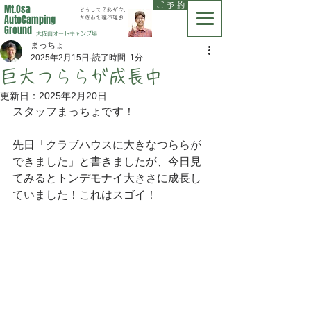
ご 予 約
Mt.Osa
どうして？私が今、
AutoCamping
大佐山を選ぶ理由
Ground
大佐山オートキャンプ場
まっちょ
2025年2月15日
読了時間: 1分
巨大つららが成長中
更新日：
2025年2月20日
スタッフまっちょです！
先日「クラブハウスに大きなつららが
できました」と書きましたが、今日見
てみるとトンデモナイ大きさに成長し
ていました！これはスゴイ！