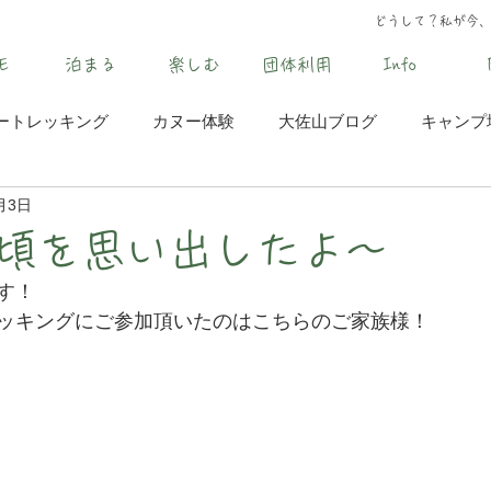
どうして？私が今
E
泊まる
楽しむ
団体利用
Info
ートレッキング
カヌー体験
大佐山ブログ
キャンプ
月3日
頃を思い出したよ～
す！
ッキングにご参加頂いたのはこちらのご家族様！