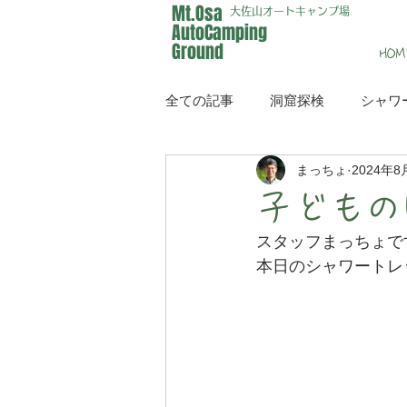
Mt.Osa
大佐山オートキャンプ場
AutoCamping
Ground
HOM
全ての記事
洞窟探検
シャワ
まっちょ
2024年8
イベント
メディア
子どもの
スタッフまっちょで
本日のシャワートレ