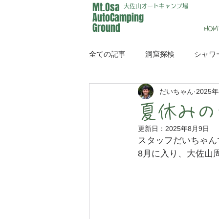
Mt.Osa
大佐山オートキャンプ場
AutoCamping
Ground
HOM
全ての記事
洞窟探検
シャワ
だいちゃん
2025
イベント
メディア
夏休みの
更新日：
2025年8月9日
スタッフだいちゃん
8月に入り、大佐山