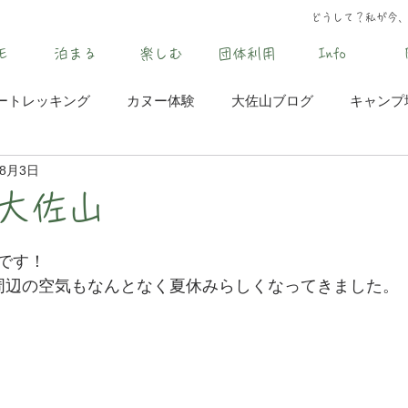
どうして？私が今
E
泊まる
楽しむ
団体利用
Info
ートレッキング
カヌー体験
大佐山ブログ
キャンプ
年8月3日
大佐山
です！
周辺の空気もなんとなく夏休みらしくなってきました。