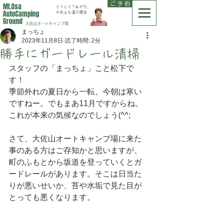
ご 予 約
Mt.Osa
どうして？私が今、
AutoCamping
大佐山を選ぶ理由
Ground
大佐山オートキャンプ場
まっちょ
2023年11月8日
読了時間: 2分
勝手にガードレール清掃
スタッフの「まっちょ」こと松下で
す！
季節外れの夏日から一転、今朝は寒い
ですねー。でもまあ11月ですからね。
これが本来の気候なのでしょう(^^;
さて、大佐山オートキャンプ場に来た
事のある方はご存知かと思いますが、
町のふもとから坂道を登っていくとガ
ードレールがあります。そこは日当た
りが悪いせいか、苔や水垢で見た目が
とっても悪くなります。