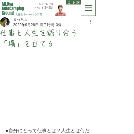
ご 予 約
Mt.Osa
どうして？私が今、
AutoCamping
大佐山を選ぶ理由
Ground
大佐山オートキャンプ場
まっちょ
2022年9月28日
読了時間: 3分
仕事と人生を語り合う
「場」を立てる
●自分にとって仕事とは？人生とは何だ