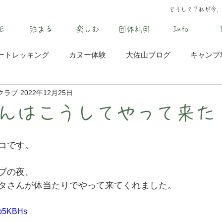
どうして？私が今
E
泊まる
楽しむ
団体利用
Info
ートレッキング
カヌー体験
大佐山ブログ
キャンプ
クラブ
2022年12月25日
んはこうしてやって来た
コです。
ブの夜、
タさんが体当たりでやって来てくれました。
7b5KBHs