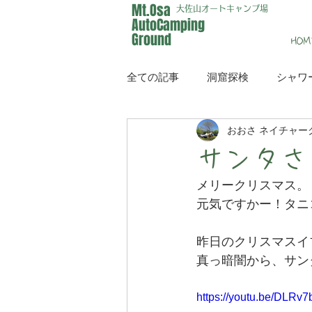
Mt.Osa
大佐山オートキャンプ場
AutoCamping
Ground
HOM
全ての記事
洞窟探検
シャワ
おおさ ネイチャー
イベント
メディア
サンタさ
メリークリスマス。
元気ですかー！タニ
昨日のクリスマスイ
真っ暗闇から、サン
https://youtu.be/DLRv