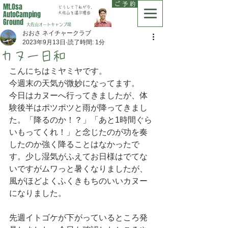
ご 予 約
Mt.Osa
どうして？私が今、
AutoCamping
大佐山を選ぶ理由
Ground
大佐山オートキャンプ場
おおさ ネイチャークラブ
2023年9月13日
読了時間: 1分
カヌー日和
こんにちはミヤミヤです。
今週末の天気が微妙になってます。
今日はカヌーへ行ってきましたが、体
験後半はポツポツと雨が降ってきまし
た。「降るのか！？」「あと1時間ぐら
いもってくれ！」と念じたのが功を奏
したのか強く降ることはなかったで
す。少し湿気がふえてお日様はでてな
いですがムワっと暑くなりましたが、
風がほどよくふくきもちのいいカヌー
になりました。
先週イトゴケが下がっているところ発