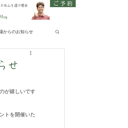
ご 予 約
、大佐山を選ぶ理由
Blog
場からのお知らせ
らせ
のが嬉しいです
ントを開催いた