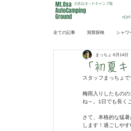
Mt.Osa
大佐山オートキャンプ場
AutoCamping
Ground
HOM
全ての記事
洞窟探検
シャワ
まっちょ
6月14日
イベント
メディア
「初夏キ
スタッフまっちょで
梅雨入りしたものの
ね～。1日でも長く
さて、本格的な猛暑
します！過ごしやす