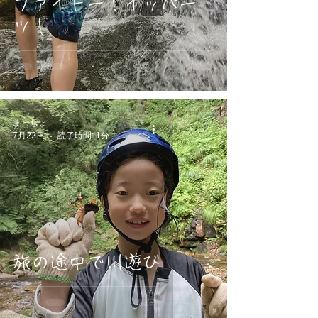
ファイトー！イッパー
ツ！
まっちょ
7月22日
読了時間: 1分
旅の途中で川遊び