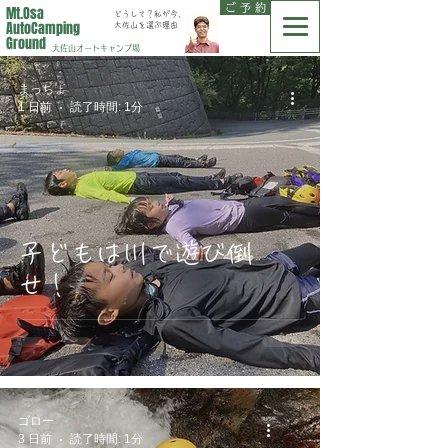
ご 予 約
Mt.Osa
どうして？私が今、
AutoCamping
大佐山を選ぶ理由
Ground
大佐山オートキャンプ場
まっちょ
1 日前
読了時間: 1分
子どもは川で遊び倒
せ！
ゴロー
3 日前
読了時間: 1分