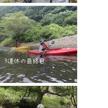
ゴロー
7月21日
読了時間: 1分
3連休の最終日
まっちょ
7月19日
読了時間: 1分