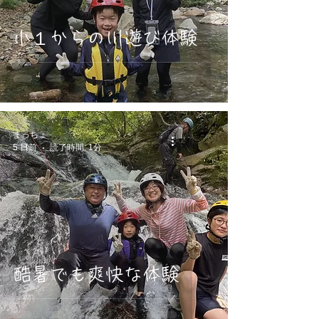
小１からの川遊び体験
まっちょ
5 日前
読了時間: 1分
酷暑でも爽快な体験